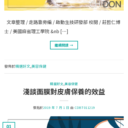
文章整理 / 走路靠旁編 / 啟動生技研發部 校閱 / 莊哲仁博
士 / 美國麻省理工學院 &nb […]
繼續閱讀
→
發佈於
精選好文
,
美容保健
精選好文
,
美容保健
淺談面膜對皮膚保養的效益
張貼於
2019 年 7 月 1 日
由
CDBT011219
01