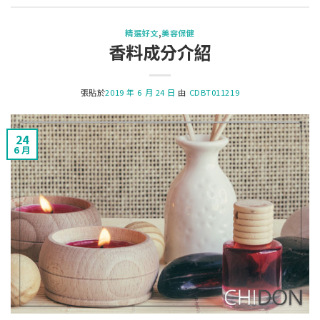
精選好文
,
美容保健
香料成分介紹
張貼於
2019 年 6 月 24 日
由
CDBT011219
24
6 月