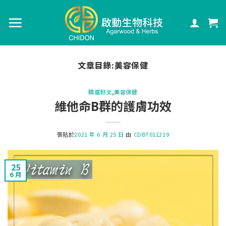
文章目錄:
美容保健
精選好文
,
美容保健
維他命B群的護膚功效
張貼於
2021 年 6 月 25 日
由
CDBT011219
25
6 月