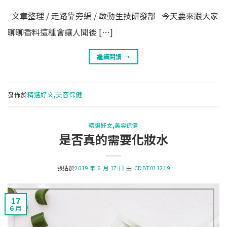
文章整理 / 走路靠旁編 / 啟動生技研發部 今天要來跟大家
聊聊香料這種會讓人聞後 […]
繼續閱讀
→
發佈於
精選好文
,
美容保健
精選好文
,
美容保健
是否真的需要化妝水
張貼於
2019 年 6 月 17 日
由
CDBT011219
17
6 月