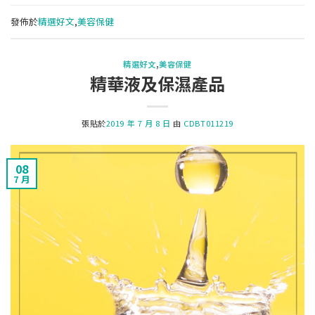
發佈於
精選好文
,
美容保健
精選好文
,
美容保健
精華液及保濕產品
張貼於
2019 年 7 月 8 日
由
CDBT011219
08
7 月