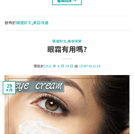
繼續閱讀
→
發佈於
精選好文
,
美容保健
精選好文
,
美容保健
眼霜有用嗎?
張貼於
2021 年 4 月 29 日
由
CDBT011219
29
4 月