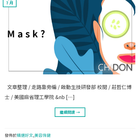
7 月
文章整理 / 走路靠旁編 / 啟動生技研發部 校閱 / 莊哲仁博
士 / 美國麻省理工學院 &nb […]
繼續閱讀
→
發佈於
精選好文
,
美容保健