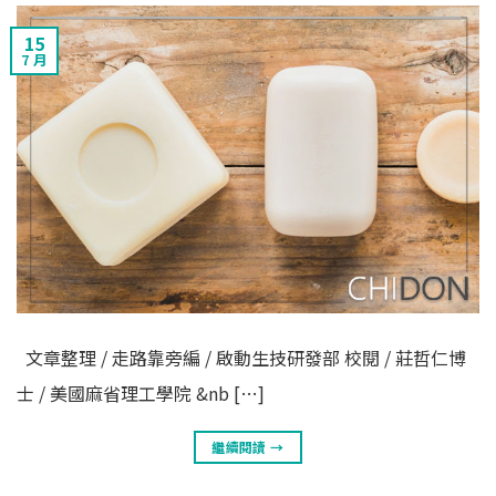
15
7 月
文章整理 / 走路靠旁編 / 啟動生技研發部 校閱 / 莊哲仁博
士 / 美國麻省理工學院 &nb […]
繼續閱讀
→