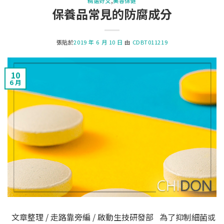
精選好文
,
美容保健
保養品常見的防腐成分
張貼於
2019 年 6 月 10 日
由
CDBT011219
10
6 月
文章整理 / 走路靠旁編 / 啟動生技研發部 為了抑制細菌或