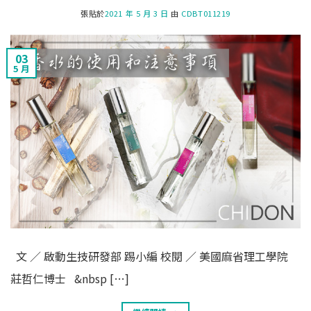
張貼於
2021 年 5 月 3 日
由
CDBT011219
03
5 月
文 ∕ 啟動生技研發部 踢小編 校閱 ∕ 美國麻省理工學院
莊哲仁博士 &nbsp […]