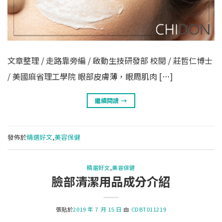
文章整理 / 走路靠旁編 / 啟動生技研發部 校閱 / 莊哲仁博士
/ 美國麻省理工學院 眼部皮膚薄，眼周肌肉 […]
繼續閱讀
→
發佈於
精選好文
,
美容保健
精選好文
,
美容保健
臉部清潔用品成分介紹
張貼於
2019 年 7 月 15 日
由
CDBT011219