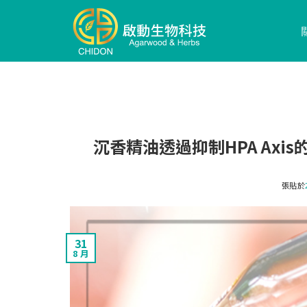
沉香精油透過抑制HPA Ax
張貼於
31
8 月