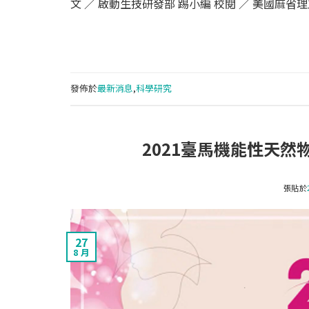
文 ∕ 啟動生技研發部 踢小編 校閱 ∕ 美國麻
發佈於
最新消息
,
科學研究
2021臺馬機能性天
張貼於
27
8 月