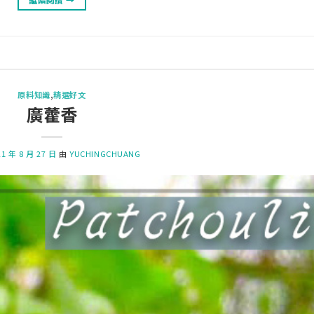
原料知識
,
精選好文
廣藿香
21 年 8 月 27 日
由
YUCHINGCHUANG