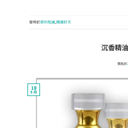
發佈於
原料知識
,
精選好文
沉香精
張貼於
18
8 月