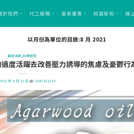
關於我們
代工服務
最新優惠
知識新知
線
以月份為單位的目錄:
8 月 2021
最新消息
,
科學研究
is的過度活躍去改善壓力誘導的焦慮及憂鬱行
2021 年 8 月 31 日
由
CDBT011219