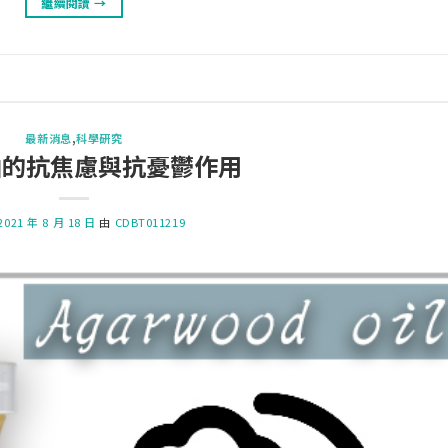
繼續閱讀
→
最新消息
,
科學研究
油的抗焦慮與抗憂鬱作用
2021 年 8 月 18 日
由
CDBT011219