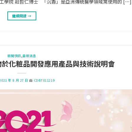
省理工學院 莊哲仁博士 「沉香」是亞洲傳統醫學領域常使用的 […]
繼續閱讀
→
新聞快訊
,
最新消息
然物於化粧品開發應用產品與技術說明會
2021 年 8 月 27 日
由
CDBT011219