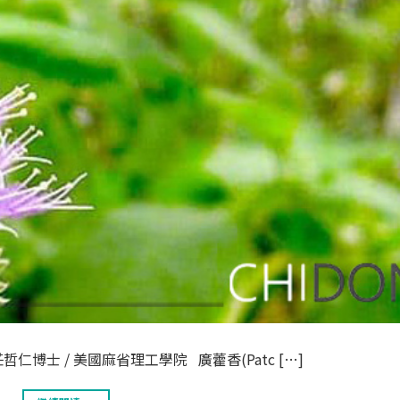
莊哲仁博士 / 美國麻省理工學院 廣藿香(Patc […]