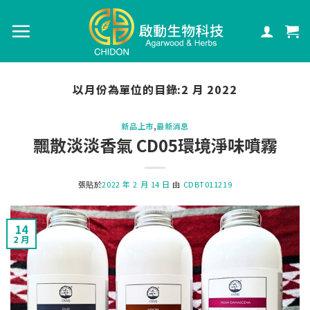
以月份為單位的目錄:
2 月 2022
新品上市
,
最新消息
飄散淡淡香氣 CD05環境淨味噴霧
張貼於
2022 年 2 月 14 日
由
CDBT011219
14
2 月