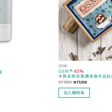
OSMI
OSMI®
-65%
膏
木質系草本香調淨身沐浴包(
NT$
900
NT$
350
加入購物車