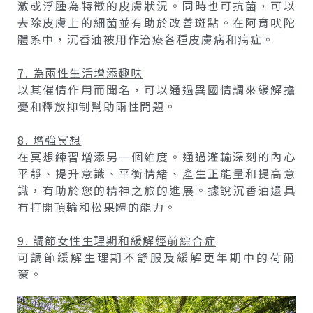
激或浮腫為特徵的皮膚狀況。同時也可抗菌，可以
去除皮膚上的細菌並有助於改善斑點。在阿育吠陀
體系中，沉香油被用作治療各種皮膚病和病症。
7. 為兩性生活增添趣味
以其催情作用而聞名，可以通過異國情調來緩解擔
憂和釋放抑制幫助兩性問題。
8. 增強冥想
在冥想練習增添另一個維度。通過灌輸深刻的內心
平靜、提升意識、平衡情緒、產生正能量和提高意
識，有助於您的精神之旅的進展。據說沉香油還具
有打開頂輪和松果體的能力。
9. 調節女性生理期和緩解經前綜合症
可調節緩解生理期不舒服及緩解更年期中的荷爾
蒙。