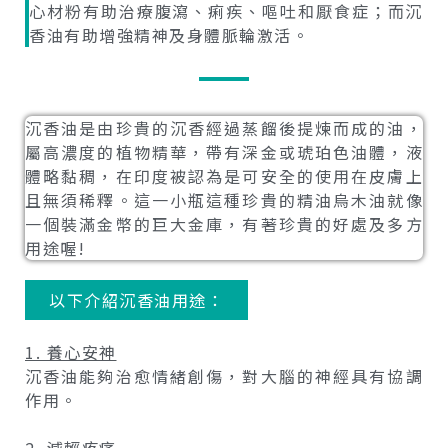
心材粉有助治療腹瀉、痢疾、嘔吐和厭食症；而沉
香油有助增強精神及身體脈輪激活。
沉香油是由珍貴的沉香經過蒸餾後提煉而成的油，
屬高濃度的植物精華，帶有深金或琥珀色油體，液
體略黏稠，在印度被認為是可安全的使用在皮膚上
且無須稀釋。這一小瓶這種珍貴的精油烏木油就像
一個裝滿金幣的巨大金庫，有著珍貴的好處及多方
用途喔!
以下介紹沉香油用途：
1. 養心安神
沉香油能夠治愈情緒創傷，對大腦的神經具有協調
作用。
2. 減輕疼痛