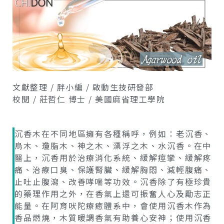
文獻整理 / 胖小編 / 啟動生技研發部
校閱 / 莊哲仁 博士 / 美國麻省理工學院
沉香木在不同地區擁有各種稱呼，例如：老沉香、
烏木、瓊脂木、神之木、漂浮之木、水沉香。在中
醫上，沉香用於治療消化系統、緩解痙攣、緩解疼
痛、治療口臭、保護腎臟、緩解胸悶、減輕腹痛、
止吐止腹瀉、改善哮喘等功效。沉香除了有極珍貴
的藥理作用之外，在香氣上還可振奮人心及勵志正
能量。在阿育吠陀療癒體系中，會使用沉香木作為
香品燃燒，木質暖調香氣有助養心安神；使用沉香