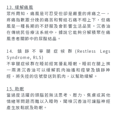
13. 緩解痛風
眾所周知，痛風是可忍受但卻是嚴重的疼痛之一，
疼痛指數跟分娩的痛苦和腎結石痛不相上下，但痛
風是一種長期的不舒服及會影響生活品質。沉香油
在傳統民俗療法系統中，據說它能夠分解積聚在痛
風患者關節中的尿酸結晶。
14. 鎮靜不寧腿症候群(Restless Legs
Syndrome, RLS)
不寧腿症候群在睡前經常擾亂睡眠。睡前在腿上擦
一兩滴沉香油可以緩解肌肉抽搐和痙攣及鎮靜神
經，將失控的信號發送到肌肉，以幫助緩解。
15. 助眠
當過度活躍的頭腦若無法思考、壓力、焦慮或其他
情緒等問題而難以入睡時，聞嗅沉香油可讓腦神經
產生放鬆感及助眠。