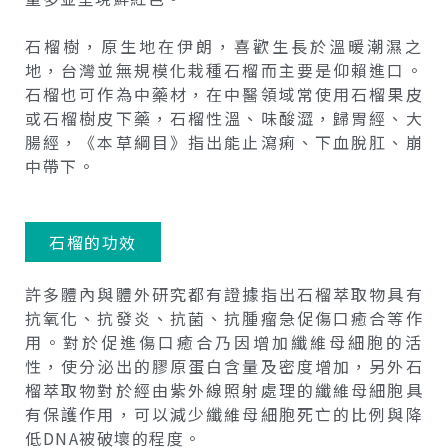
石榴樹，原生地在伊朗，喜歡生長於溫暖潮濕之
地，台灣並無規模化栽種石榴而主要是仰賴進口。
石榴也可作為中藥材，在中醫領域常使用石榴果皮
或石榴樹皮下藥，石榴性溫、味酸澀，歸胃經、大
腸經，《本草綱目》指出能止瀉痢、下血脫肛、崩
中帶下。
石榴的功效
許多體內與體外研究都有證據指出石榴萃取物具有
抗氧化、抗發炎、抗菌、抗腫瘤急促傷口癒合等作
用。對於促進傷口癒合乃因增加纖維母細胞的活
性，使分泌出的膠原蛋白含量及密度增加，另外石
榴萃取物對於經由紫外線照射處理的纖維母細胞具
有保護作用，可以減少纖維母細胞死亡的比例與降
低DNA被破壞的程度。