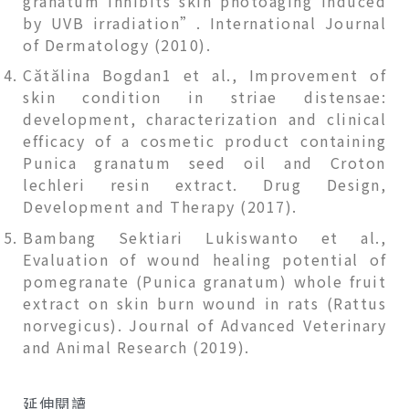
granatum inhibits skin photoaging induced
by UVB irradiation”. International Journal
of Dermatology (2010).
Cătălina Bogdan1 et al., Improvement of
skin condition in striae distensae:
development, characterization and clinical
efficacy of a cosmetic product containing
Punica granatum seed oil and Croton
lechleri resin extract. Drug Design,
Development and Therapy (2017).
Bambang Sektiari Lukiswanto et al.,
Evaluation of wound healing potential of
pomegranate (Punica granatum) whole fruit
extract on skin burn wound in rats (Rattus
norvegicus). Journal of Advanced Veterinary
and Animal Research (2019).
延伸閱讀