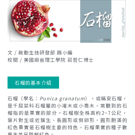
文 / 啟動生技研發部 踢小編
校閱 / 美國麻省理工學院 莊哲仁博士
石榴的基本介紹
石榴（學名：
Punica granatum
），或稱安石榴，
是千屈菜科石榴屬的小灌木或小喬木，常聽到的石
榴指的是果實的部分。石榴樹全株高約2~7公尺，
葉片對生或近簇生、長圓形或倒卵形，圓形飽滿的
紅色果實是石榴樹主要的特色，石榴果實的種子數
量多並呈現鮮紅色。