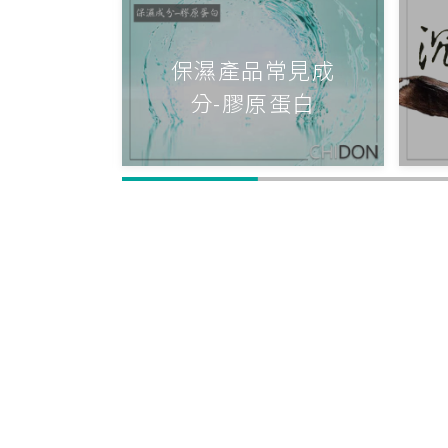
好處及
保濕產品常見成
T II
分-膠原蛋白