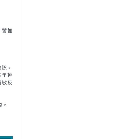
，譬如
縫隙，
來年輕
過敏反
的。