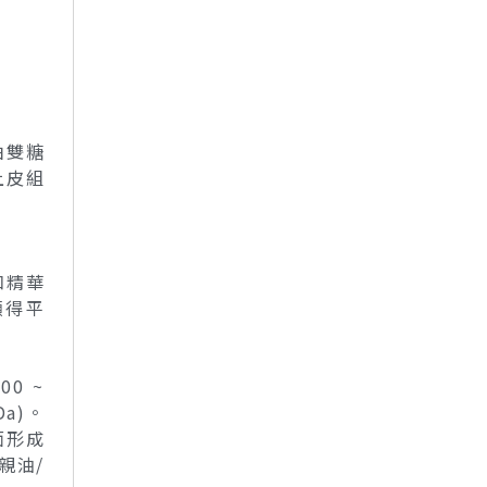
由雙糖
上皮組
和精華
顯得平
0 ~
Da)。
面形成
親油/