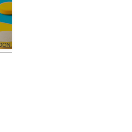
奇楠沉香木精油
裡的「β-石竹
沉香
烯」之抗癌、抗
氧化及抗微生物
的特性