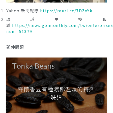
Yahoo 新聞報導
https://reurl.cc/7DZxYk
環球生技報
導
https://news.gbimonthly.com/tw/enterprise
num=51379
延伸閱讀
零陵香豆有種濃郁溫暖的持久
味道