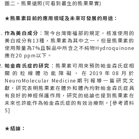
圖二、熊果遠照(可看到叢生的熊果果實)
★
熊果素目前的應用領域及未來可發展的用途：
作為美白成分
：現今台灣衛福部的規定，核准使用的
美白成分有13種，熊果素為其中之一。但是熊果素的
使用限量為7%且製品中所含之不純物Hydroquinone
應在20 ppm以下。
帕金森氏症的研究
：熊果素可用來預防帕金森氏症相
關的粒線體功能障礙，在2019年08月於
NeuroMolecular Medicine期刊報導一篇研究文
獻，研究表明熊果素在體外和體內均對帕金森氏症具
有良好的神經保護作用，研究的結論也提到熊果素在
未來也許能作為帕金森氏症的有效治療劑。[參考資料
5]
★
結論：