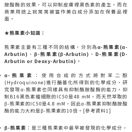
胺酸酶的效果，可以抑制皮膚裡黑色素的產生，而在
商業用途上就常常被當作美白成分添加在保養品裡
面。
★
熊果素小知識：
熊果素主要有三種不同的結構，分別為
α-熊果素(α-
Arbutin)
、
β-熊果素(β-Arbutin)
、
D-熊果素(D-
Arbutin or Deoxy-Arbutin)
。
α-
熊果素
：使用合成的方式將對苯二酚
(Hydroquinone)進行醣基化所得到的化學成分，研
究發現α-熊果素也同樣具有抑制酪胺酸酶的能力，抑
制B16黑色素瘤細胞的IC50是48 mM，而天然萃取的
β-熊果素的IC50是4.8 mM，因此α-熊果素抑制酪胺酸
酶的能力大約是β-熊果素的10倍。[參考資料1]
β-
熊果素
：是三種熊果素中最早被發現的化學成分，