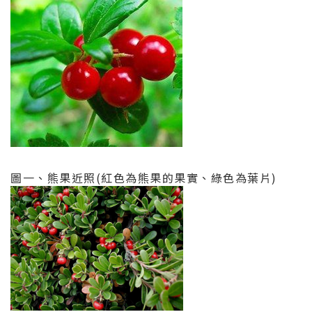
圖一、熊果近照(紅色為熊果的果實、綠色為葉片)