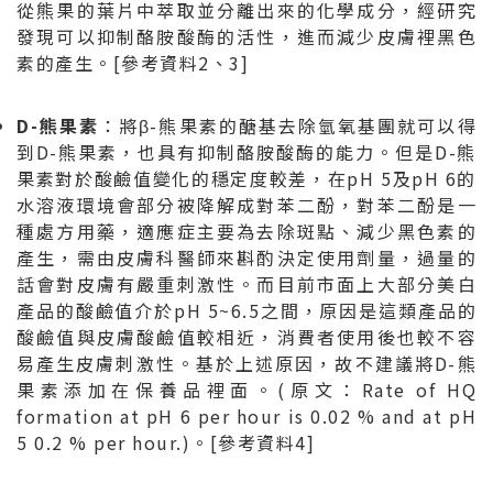
從熊果的葉片中萃取並分離出來的化學成分，經研究
發現可以抑制酪胺酸酶的活性，進而減少皮膚裡黑色
素的產生。[參考資料2、3]
D-
熊果素
：將β-熊果素的醣基去除氫氧基團就可以得
到D-熊果素，也具有抑制酪胺酸酶的能力。但是D-熊
果素對於酸鹼值變化的穩定度較差，在pH 5及pH 6的
水溶液環境會部分被降解成對苯二酚，對苯二酚是一
種處方用藥，適應症主要為去除斑點、減少黑色素的
產生，需由皮膚科醫師來斟酌決定使用劑量，過量的
話會對皮膚有嚴重刺激性。而目前市面上大部分美白
產品的酸鹼值介於pH 5~6.5之間，原因是這類產品的
酸鹼值與皮膚酸鹼值較相近，消費者使用後也較不容
易產生皮膚刺激性。基於上述原因，故不建議將D-熊
果素添加在保養品裡面。(原文：Rate of HQ
formation at pH 6 per hour is 0.02 % and at pH
5 0.2 % per hour.)。[參考資料4]